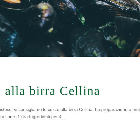
 alla birra Cellina
 gustoso, vi consigliamo le cozze alla birra Cellina. La preparazione è mo
razione: 1 ora Ingredienti per 4