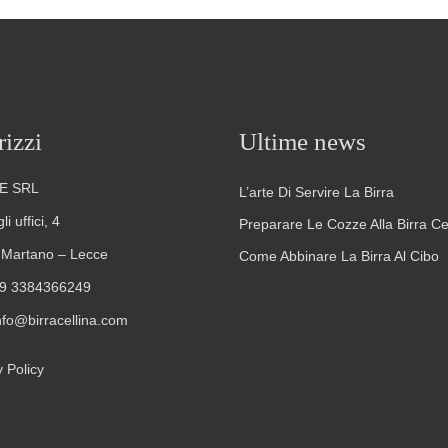
rizzi
Ultime news
E SRL
L’arte Di Servire La Birra
i uffici, 4
Preparare Le Cozze Alla Birra Ce
Martano – Lecce
Come Abbinare La Birra Al Cibo
9 3384366249
nfo@birracellina.com
 Policy