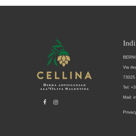
Indi
BERNI
Via degl
73025 
Tel:
+3
Mail:
i
Privacy